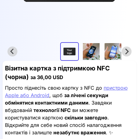
Візитна картка з підтримкою NFC
(чорна)
за
36,00 USD
Просто піднесіть свою картку з NFC до
пристрою
Apple або Android
, щоб
за лічені секунди
обмінятися контактними даними
. Завдяки
вбудованій
технології NFC
ви можете
користуватися карткою
скільки завгодно
.
Відкрийте для себе новий спосіб налагодження
контактів і залиште
незабутнє враження
. ✨