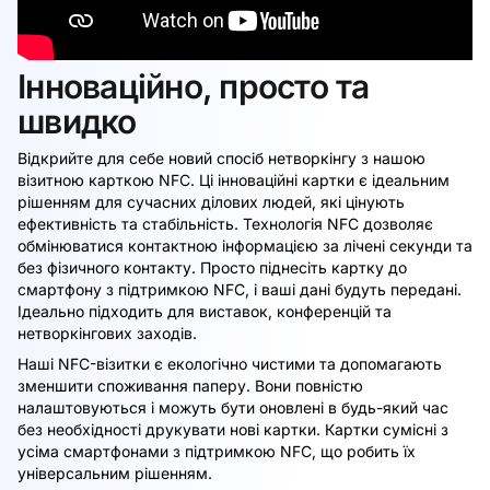
Інноваційно, просто та
швидко
Відкрийте для себе новий спосіб нетворкінгу з нашою
візитною карткою NFC. Ці інноваційні картки є ідеальним
рішенням для сучасних ділових людей, які цінують
ефективність та стабільність. Технологія NFC дозволяє
обмінюватися контактною інформацією за лічені секунди та
без фізичного контакту. Просто піднесіть картку до
смартфону з підтримкою NFC, і ваші дані будуть передані.
Ідеально підходить для виставок, конференцій та
нетворкінгових заходів.
Наші NFC-візитки є екологічно чистими та допомагають
зменшити споживання паперу. Вони повністю
налаштовуються і можуть бути оновлені в будь-який час
без необхідності друкувати нові картки. Картки сумісні з
усіма смартфонами з підтримкою NFC, що робить їх
універсальним рішенням.