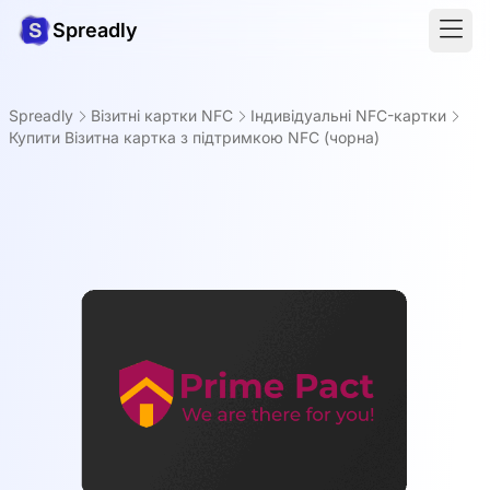
Spreadly
Spreadly
Візитні картки NFC
Індивідуальні NFC-картки
Купити Візитна картка з підтримкою NFC (чорна)