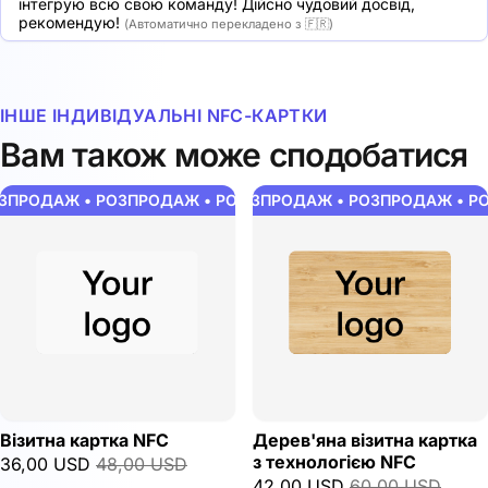
інтегрую всю свою команду! Дійсно чудовий досвід, 
рекомендую!
(Автоматично перекладено з 🇫🇷)
ІНШЕ ІНДИВІДУАЛЬНІ NFC-КАРТКИ
Вам також може сподобатися
ПРОДАЖ • РОЗПРОДАЖ • РОЗПРОДАЖ • РОЗПРОДАЖ • РОЗ
РОЗПРОДАЖ • РОЗПРОДАЖ • РОЗПРОДАЖ • РО
Візитна картка NFC
Дерев'яна візитна картка
з технологією NFC
36,00 USD
48,00 USD
42,00 USD
60,00 USD