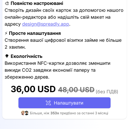
🎨
Повністю настроювані
Створіть дизайн своїх карток за допомогою нашого
онлайн-редактора або надішліть свій макет на
адресу
design@spreadly.app
.
⚡️
Просте налаштування
Створення вашої цифрової візитки займе не більше
2 хвилин.
🌳
Екологічність
Використання NFC-картки дозволяє зменшити
викиди CO2 завдяки економії паперу та
збереженню дерев.
36,00 USD
48,00 USD
(без ПДВ)
Налаштувати
Більше, ніж
353x
придбано за останні 3 місяці