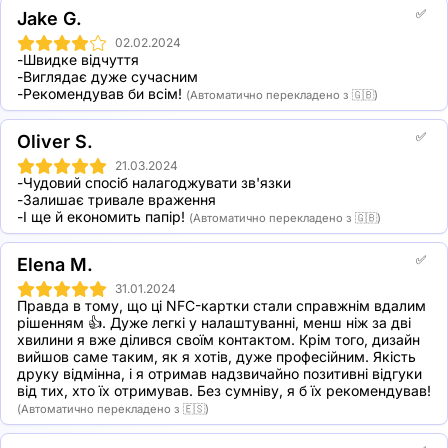
✅
Jake G.
02.02.2024
-Швидке відчуття

-Виглядає дуже сучасним

-Рекомендував би всім!
(Автоматично перекладено з 🇬🇧)
✅
Oliver S.
21.03.2024
-Чудовий спосіб налагоджувати зв'язки

-Залишає тривале враження

-І ще й економить папір!
(Автоматично перекладено з 🇬🇧)
✅
Elena M.
31.01.2024
Правда в тому, що ці NFC-картки стали справжнім вдалим 
рішенням 👍. Дуже легкі у налаштуванні, менш ніж за дві 
хвилини я вже ділився своїм контактом. Крім того, дизайн 
вийшов саме таким, як я хотів, дуже професійним. Якість 
друку відмінна, і я отримав надзвичайно позитивні відгуки 
від тих, хто їх отримував. Без сумніву, я б їх рекомендував!
(Автоматично перекладено з 🇪🇸)