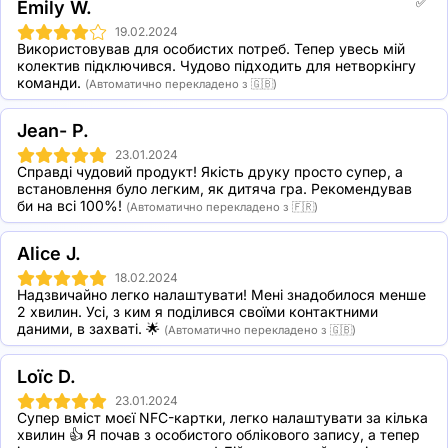
✅
Emily W.
19.02.2024
Використовував для особистих потреб. Тепер увесь мій 
колектив підключився. Чудово підходить для нетворкінгу 
команди.
(Автоматично перекладено з 🇬🇧)
Jean- P.
23.01.2024
Справді чудовий продукт! Якість друку просто супер, а 
встановлення було легким, як дитяча гра. Рекомендував 
би на всі 100%!
(Автоматично перекладено з 🇫🇷)
Alice J.
18.02.2024
Надзвичайно легко налаштувати! Мені знадобилося менше 
2 хвилин. Усі, з ким я поділився своїми контактними 
даними, в захваті. 🌟
(Автоматично перекладено з 🇬🇧)
Loïc D.
23.01.2024
Супер вміст моєї NFC-картки, легко налаштувати за кілька 
хвилин 👍 Я почав з особистого облікового запису, а тепер 