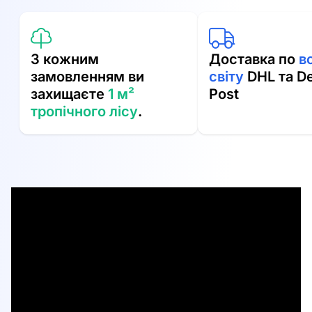
З кожним
Доставка по
в
замовленням ви
світу
DHL та D
захищаєте
1 м²
Post
тропічного лісу
.