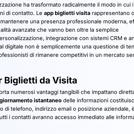
zzazione ha trasformato radicalmente il modo in cui i
ni di contatto. Le
app biglietti visita
rappresentano o
i mantenere una presenza professionale moderna, ef
nalità avanzate che vanno ben oltre la semplice
ersonalizzazione, integrazione con sistemi CRM e ana
o al digitale non è semplicemente una questione di t
fessionisti di rimanere competitivi in un mercato s
Biglietti da Visita
mporta numerosi vantaggi tangibili che impattano dire
ggiornamento istantaneo
delle informazioni costituisc
 di telefono, indirizzo email o posizione aziendale, 
 tutti i contatti avranno accesso immediato alle inform