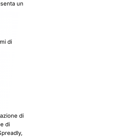
esenta un
mi di
nazione di
e di
Spreadly,