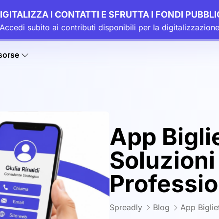
IGITALIZZA I CONTATTI E SFRUTTA I FONDI PUBBLI
Accedi subito ai contributi disponibili per la digitalizzazion
sorse
App Biglie
Soluzioni 
Professio
Spreadly
Blog
App Bigliet