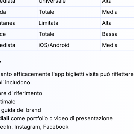
ediata
Universale
Alta
ida
Totale
Media
ntanea
Limitata
Alta
oce
Totale
Bassa
ediata
iOS/Android
Media
y
o efficacemente l'app biglietti visita può riflettere 
li includono:
ore di riferimento
ttimale
 guida del brand
iali
come portfolio o video di presentazione
nkedIn, Instagram, Facebook