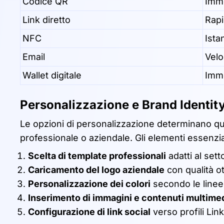
Codice QR
Imm
Link diretto
Rap
NFC
Ista
Email
Vel
Wallet digitale
Imm
Personalizzazione e Brand Identit
Le opzioni di personalizzazione determinano quant
professionale o aziendale. Gli elementi essenzia
Scelta di template professionali
adatti al sett
Caricamento del logo aziendale
con qualità o
Personalizzazione dei colori
secondo le linee
Inserimento di immagini e contenuti multimed
Configurazione di link social
verso profili Li