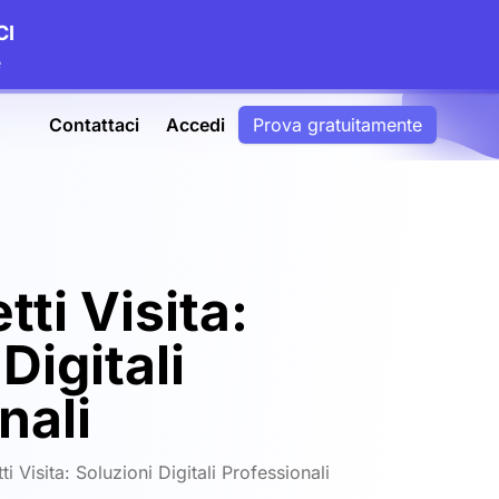
CI
e
Contattaci
Accedi
Prova gratuitamente
tti Visita:
Digitali
nali
ti Visita: Soluzioni Digitali Professionali