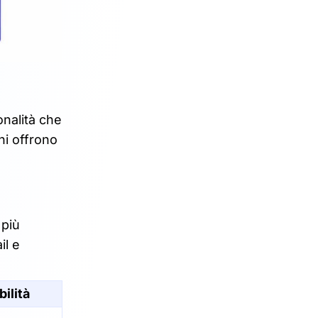
onalità che
ni offrono
 più
il e
bilità