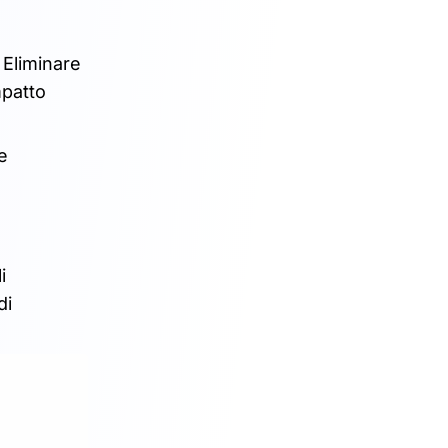
 Eliminare
mpatto
e
i
di