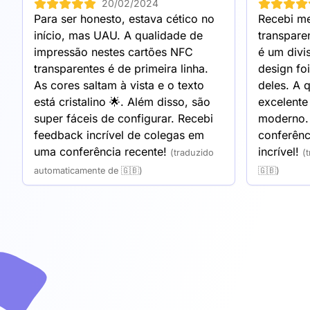
20/02/2024
convenientemente guardados num
Para ser honesto, estava cético no 
Recebi me
início, mas UAU. A qualidade de 
transpare
impressão nestes cartões NFC 
é um divi
transparentes é de primeira linha. 
design foi
As cores saltam à vista e o texto 
deles. A 
está cristalino 🌟. Além disso, são 
excelente 
super fáceis de configurar. Recebi 
moderno. 
feedback incrível de colegas em 
conferênc
uma conferência recente!
incrível!
(traduzido
(
automaticamente de 🇬🇧)
🇬🇧)