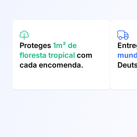
Proteges
1m² de
Entr
floresta tropical
com
mun
cada encomenda.
Deut