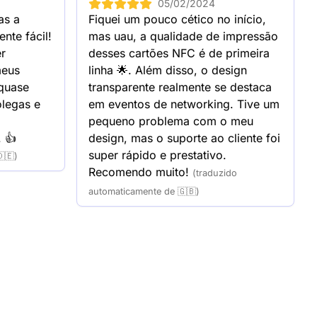
05/02/2024
siness cards: 56,2% de
s a 
Fiquei um pouco cético no início, 
nte fácil! 
mas uau, a qualidade de impressão 
usiness cards: 62,5% de
r 
desses cartões NFC é de primeira 
eus 
linha 🌟. Além disso, o design 
quase 
transparente realmente se destaca 
usiness cards: 69,9% de
legas e 
em eventos de networking. Tive um 
pequeno problema com o meu 
usiness cards: 73,1% de
. 👍
design, mas o suporte ao cliente foi 
super rápido e prestativo. 
🇪)
business cards: 74,4% de
Recomendo muito!
(traduzido
automaticamente de 🇬🇧)