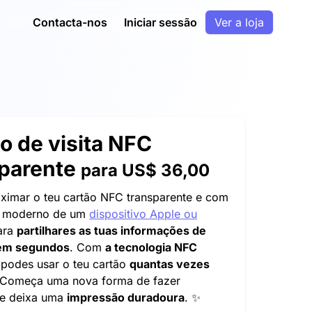
Contacta-nos
Iniciar sessão
Ver a loja
o de visita NFC
sparente
para
US$ 36,00
ximar o teu cartão NFC transparente e com
n moderno de um
dispositivo Apple ou
ara
partilhares as tuas informações de
 em segundos
. Com
a tecnologia NFC
 podes usar o teu cartão
quantas vezes
 Começa uma nova forma de fazer
 e deixa uma
impressão duradoura
. ✨