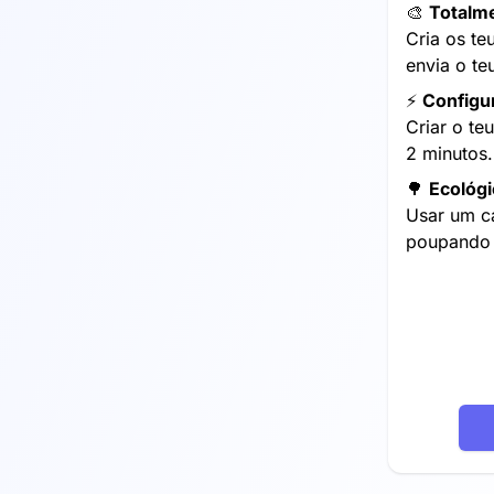
🎨
Totalme
Cria os te
envia o te
⚡️
Configur
Criar o te
2 minutos.
🌳
Ecológ
Usar um c
poupando 