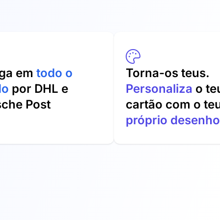
ega em
todo o
Torna-os teus.
do
por DHL e
Personaliza
o te
sche Post
cartão com o te
próprio desenho