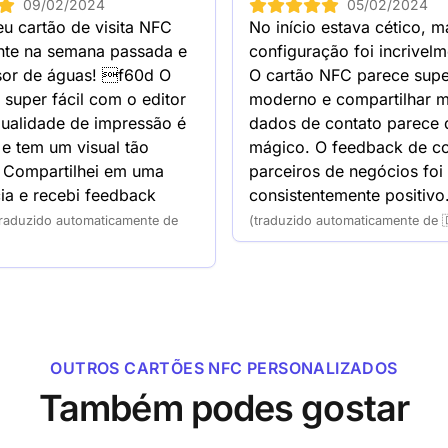
09/02/2024
05/02/2024
a carteira.
50 Transparent NFC bu
u cartão de visita NFC 
No início estava cético, ma
desconto
nte na semana passada e 
configuração foi incrivelme
100 Transparent NFC b
sor de águas! f60d O 
O cartão NFC parece supe
 super fácil com o editor 
moderno e compartilhar m
desconto
qualidade de impressão é 
dados de contato parece 
250 Transparent NFC b
e tem um visual tão 
mágico. O feedback de co
desconto
Compartilhei em uma 
parceiros de negócios foi 
500 Transparent NFC b
ia e recebi feedback 
consistentemente positivo
desconto
traduzido automaticamente de
(traduzido automaticamente de 
1000 Transparent NFC 
desconto
OUTROS CARTÕES NFC PERSONALIZADOS
Também podes gostar