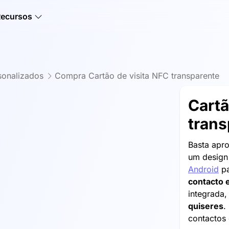
Recursos
sonalizados
Compra Cartão de visita NFC transparente
Cartã
tran
Basta apro
um desig
Android
p
contacto
integrada,
quiseres
.
contactos