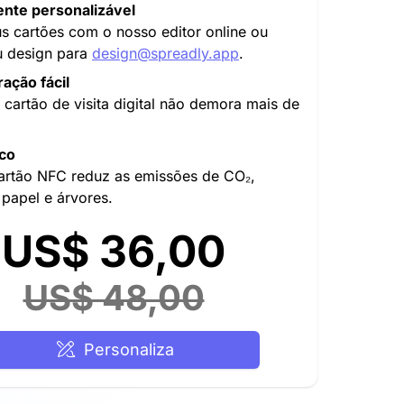
nte personalizável
us cartões com o nosso editor online ou
u design para
design@spreadly.app
.
ação fácil
u cartão de visita digital não demora mais de
ico
artão NFC reduz as emissões de CO₂,
papel e árvores.
US$ 36,00
US$ 48,00
Personaliza