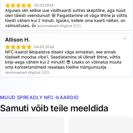
100 Spreadly Transparent NFC cards: 62,5% discount
20.03.2024
250 Spreadly Transparent NFC cards: 69,9% discount
Alguses olin sellise uue visiitkaardi suhtes skeptiline, aga nüüd 
500 Spreadly Transparent NFC cards: 73,1% discount
olen täiesti veendunud! 🤩 Paigaldamine oli väga lihtne ja võttis 
tõesti vähem kui 2 minuti. Igaüks, kellele oma kaarti näitan, on 
1000 Spreadly Transparent NFC cards: 74,4% discount
vaimustuses. 👍
(automaatselt tõlgitud 🇩🇪)
✅
Allison H.
04.02.2024
NFC-kaardi läbipaistva disaini väga armastan, see annab 
tõeliselt moodsa vibe'i. Seadistamine oli ülimalt lihtne, võttis 
kirja-aega vähem kui 2 minutit! 😎 Lisaks on võimalus muuta 
oma kontaktandmeid reaalajas tõeline mängumuutja.
(automaatselt tõlgitud 🇬🇧)
MUUD SPREADLY NFC-KAARDID
Samuti võib teile meeldida