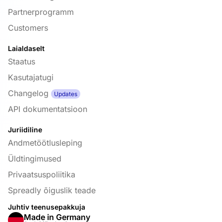
Partnerprogramm
Customers
Laialdaselt
Staatus
Kasutajatugi
Changelog
Updates
API dokumentatsioon
Juriidiline
Andmetöötlusleping
Üldtingimused
Privaatsuspoliitika
Spreadly õiguslik teade
Juhtiv teenusepakkuja
Made in Germany