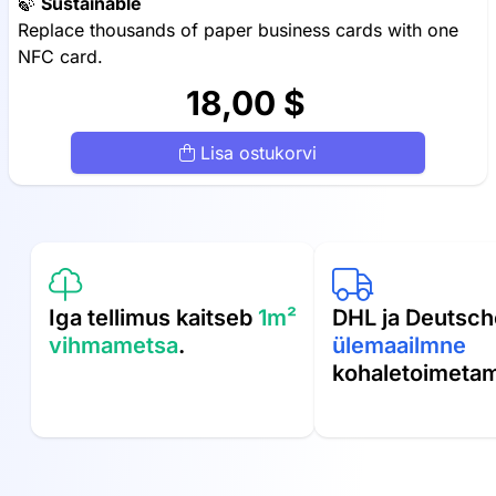
🍃
Sustainable
Replace thousands of paper business cards with one
NFC card.
18,00 $
Lisa ostukorvi
Iga tellimus kaitseb
1m²
DHL ja Deutsch
vihmametsa
.
ülemaailmne
kohaletoimeta