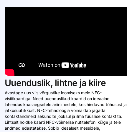
Uuenduslik, lihtne ja kiire
Avastage uus viis võrgustike loomiseks meie NFC-
visiitkaardiga. Need uuenduslikud kaardid on ideaalne
lahendus kaasaegsetele äriinimestele, kes hindavad tõhusust ja
jätkusuutlikkust. NFC-tehnoloogia võimaldab jagada
kontaktandmeid sekundite jooksul ja ilma füüsilise kontaktita.
Lihtsalt hoidke kaarti NFC-võimelise nutitelefoni külge ja teie
andmed edastatakse. Sobib ideaalselt messidele,