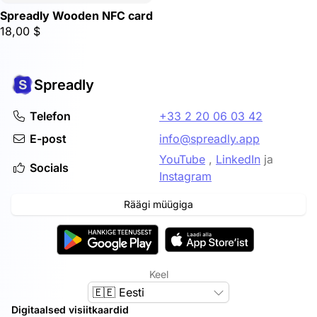
Spreadly Wooden NFC card
18,00 $
Spreadly
Telefon
+33 2 20 06 03 42
E-post
info@spreadly.app
YouTube
,
LinkedIn
ja
Socials
Instagram
Räägi müügiga
Keel
🇪🇪 Eesti
Digitaalsed visiitkaardid