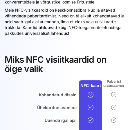
konverentsidele ja võrgustike loomise üritustele.
Meie NFC-visiitkaardid on keskkonnasõbralikud ja aitavad
vähendada paberitarbimist. Need on täielikult kohandatavad ja
neid saab igal ajal uuendada, ilma et oleks vaja uusi kaarte
trükkida. Kaardid ühilduvad kõigi NFC-toega nutitelefonidega,
pakkudes universaalset lahendust.
Miks NFC visiitkaardid on
õige valik
Paberist
NFC-kaart
visiitkaardid
Kohandatud disain
Ühekordne ostmine
Uuenda igal ajal