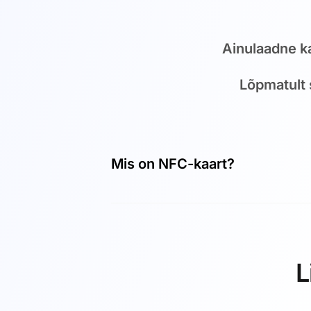
Ainulaadne 
Lõpmatult 
Mis on NFC-kaart?
NFC-kaart on kontaktivaba kiipka
andmete edastamiseks kontaktiv
Near Field Communication (NFC) 
tehnoloogia võimaldab raadiolain
L
kuni 10 cm pikkusel lühikesel kaug
sisse põimitud, et kaitsta seda mu