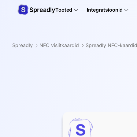
Spreadly
Tooted
Integratsioonid
Spreadly
NFC visiitkaardid
Spreadly NFC-kaardi