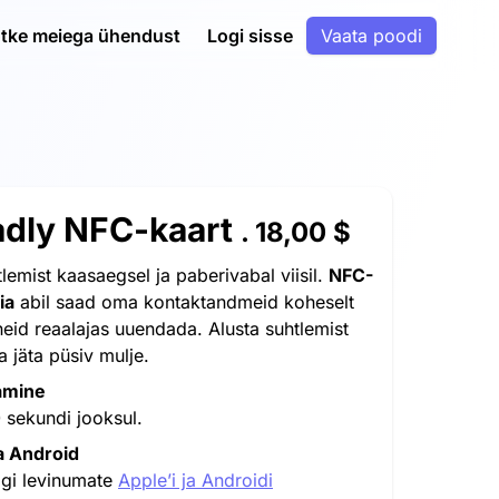
tke meiega ühendust
Logi sisse
Vaata poodi
adly NFC-kaart
.
18,00 $
tlemist kaasaegsel ja paberivabal viisil.
NFC-
ia
abil saad oma kontaktandmeid koheselt
neid reaalajas uuendada. Alusta suhtlemist
 ja jäta püsiv mulje.
amine
 sekundi jooksul.
a Android
igi levinumate
Apple’i ja Androidi