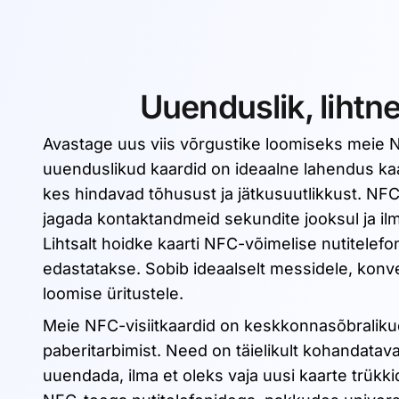
Uuenduslik, lihtne 
Avastage uus viis võrgustike loomiseks meie N
uuenduslikud kaardid on ideaalne lahendus kaa
kes hindavad tõhusust ja jätkusuutlikkust. NF
jagada kontaktandmeid sekundite jooksul ja ilma
Lihtsalt hoidke kaarti NFC-võimelise nutitelefo
edastatakse. Sobib ideaalselt messidele, konve
loomise üritustele.
Meie NFC-visiitkaardid on keskkonnasõbraliku
paberitarbimist. Need on täielikult kohandatavad
uuendada, ilma et oleks vaja uusi kaarte trükki