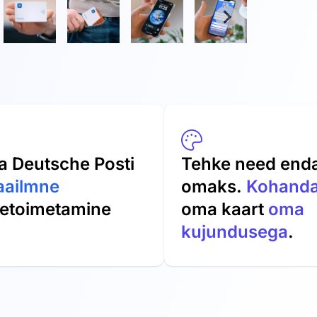
a Deutsche Posti
Tehke need end
aailmne
omaks.
Kohand
letoimetamine
oma kaart
oma
kujundusega
.