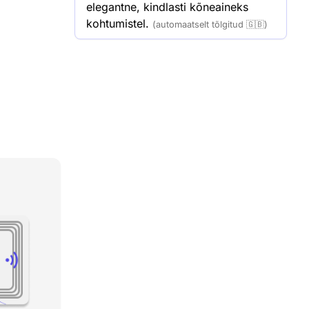
elegantne, kindlasti kõneaineks 
kohtumistel.
(automaatselt tõlgitud 🇬🇧)