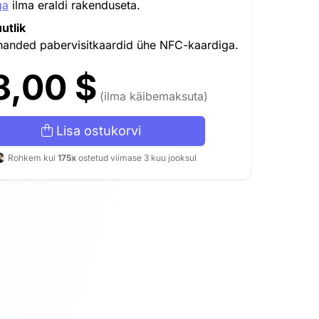
ga
ilma eraldi rakenduseta.
utlik
handed pabervisitkaardid ühe NFC-kaardiga.
8,00 $
(ilma käibemaksuta)
Lisa ostukorvi
Rohkem kui
175x
ostetud viimase 3 kuu jooksul