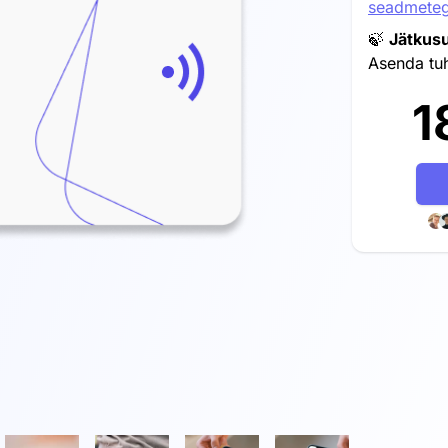
seadmete
🍃
Jätkusu
Asenda tu
1