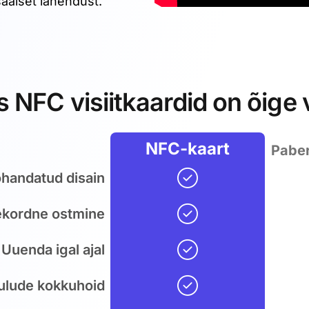
aalset lahendust.
 NFC visiitkaardid on õige 
NFC-kaart
Paber
handatud disain
kordne ostmine
Uuenda igal ajal
ulude kokkuhoid