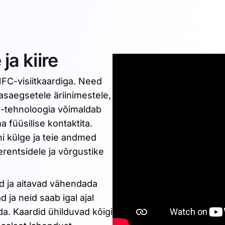
ja kiire
FC-visiitkaardiga. Need
saegsetele äriinimestele,
C-tehnoloogia võimaldab
 füüsilise kontaktita.
ni külge ja teie andmed
rentsidele ja võrgustike
d ja aitavad vähendada
 ja neid saab igal ajal
da. Kaardid ühilduvad kõigi