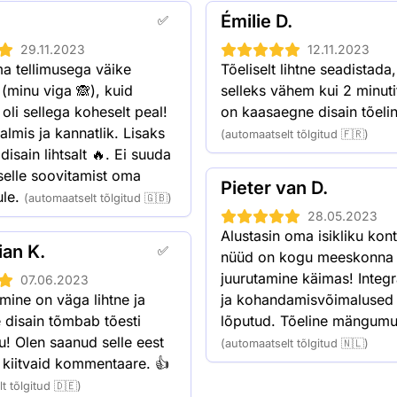
a rahakotis.
20 Spreadly NFC cards:
Émilie D.
✅
50 Spreadly NFC cards:
29.11.2023
12.11.2023
100 Spreadly NFC cards
a tellimusega väike 
Tõeliselt lihtne seadistada,
250 Spreadly NFC cards
minu viga 🙈), kuid 
selleks vähem kui 2 minutit
500 Spreadly NFC cards
 oli sellega koheselt peal! 
on kaasaegne disain tõelin
lmis ja kannatlik. Lisaks 
1000 Spreadly NFC card
(automaatselt tõlgitud 🇫🇷)
disain lihtsalt 🔥. Ei suuda 
selle soovitamist oma 
Pieter van D.
le.
(automaatselt tõlgitud 🇬🇧)
28.05.2023
Alustasin oma isikliku kont
ian K.
✅
nüüd on kogu meeskonna 
juurutamine käimas! Integr
07.06.2023
ine on väga lihtne ja 
ja kohandamisvõimalused 
disain tõmbab tõesti 
lõputud. Tõeline mängumu
! Olen saanud selle eest 
(automaatselt tõlgitud 🇳🇱)
u kiitvaid kommentaare. 👍
t tõlgitud 🇩🇪)