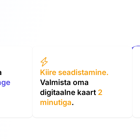
a
Kiire seadistamine.
age
Valmista oma
digitaalne kaart
2
minutiga
.