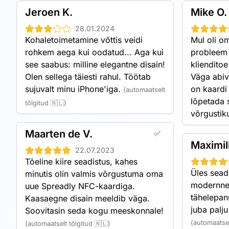
NFC-kaarte saab mugavalt hoida k
Jeroen K.
Mike O.
28.01.2024
Kohaletoimetamine võttis veidi 
Mul oli om
rohkem aega kui oodatud... Aga kui 
probleem (
see saabus: milline elegantne disain! 
klienditoe
Olen sellega täiesti rahul. Töötab 
Väga abiva
sujuvalt minu iPhone'iga.
on kaardi 
(automaatselt
lõpetada 
tõlgitud 🇳🇱)
võrgustiku
Maarten de V.
✅
Maximil
22.07.2023
Tõeline kiire seadistus, kahes 
Üles seadm
minutis olin valmis võrgustuma oma 
modernne 
uue Spreadly NFC-kaardiga. 
tähelepanu
Kaasaegne disain meeldib väga. 
juba palj
Soovitasin seda kogu meeskonnale!
(automaatsel
(automaatselt tõlgitud 🇳🇱)