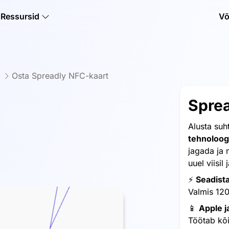
Ressursid
Võ
d
Osta Spreadly NFC-kaart
Spre
Alusta suh
tehnoloog
jagada ja 
uuel viisil
⚡️
Seadist
Valmis 120
📱
Apple j
Töötab kõ