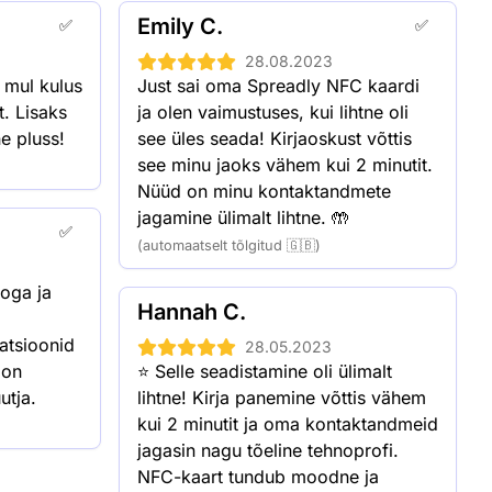
 50,4% allahindlus
Emily C.
✅
✅
 56,2% allahindlus
28.08.2023
: 62,5% allahindlus
 mul kulus 
Just sai oma Spreadly NFC kaardi 
: 69,9% allahindlus
. Lisaks 
ja olen vaimustuses, kui lihtne oli 
: 73,1% allahindlus
e pluss!
see üles seada! Kirjaoskust võttis 
see minu jaoks vähem kui 2 minutit. 
s: 74,4% allahindlus
Nüüd on minu kontaktandmete 
jagamine ülimalt lihtne. 🤲
✅
(automaatselt tõlgitud 🇬🇧)
oga ja 
Hannah C.
atsioonid 
28.05.2023
on 
⭐️ Selle seadistamine oli ülimalt 
utja.
lihtne! Kirja panemine võttis vähem 
kui 2 minutit ja oma kontaktandmeid 
jagasin nagu tõeline tehnoprofi. 
NFC-kaart tundub moodne ja 