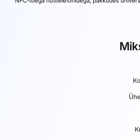
NFC-toega nutitelefonidega, pakkudes univers
Miks
Ko
Ühe
K