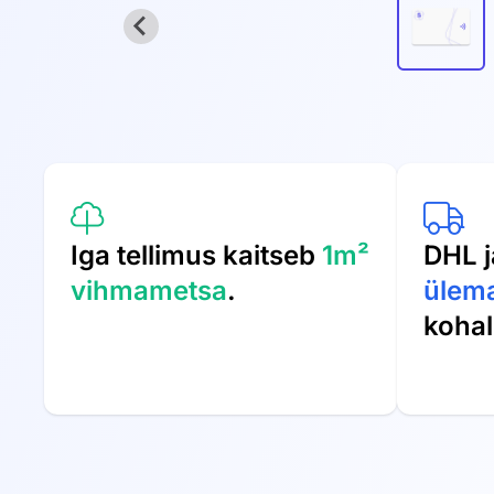
Iga tellimus kaitseb
1m²
DHL j
vihmametsa
.
ülem
koha